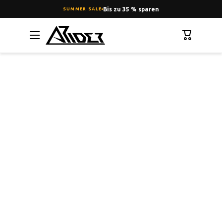
Bis zu 35 % sparen
SUMMER SALE
DIREKT ZUM INHALT
Warenkorb