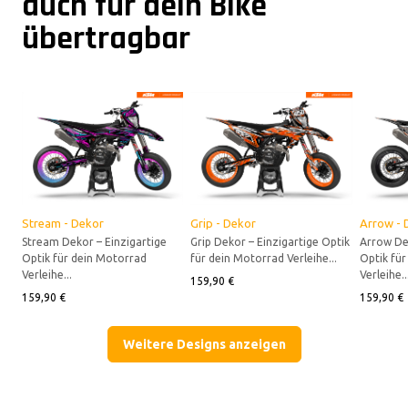
auch für dein Bike
übertragbar
Stream - Dekor
Grip - Dekor
Arrow - 
Stream Dekor – Einzigartige
Grip Dekor – Einzigartige Optik
Arrow Dek
Optik für dein Motorrad
für dein Motorrad Verleihe...
Optik fü
Verleihe...
Verleihe..
159,90 €
159,90 €
159,90 €
Jetzt Entdecken
Jetzt Entdecken
Je
Weitere Designs anzeigen