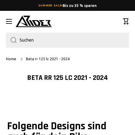
Bis zu 35 % sparen
SUMMER SALE
DIREKT ZUM INHALT
Ware
Suchen
Home
Beta rr 125 lc 2021 - 2024
BETA RR 125 LC 2021 - 2024
Folgende Designs sind