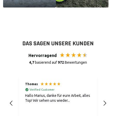
DAS SAGEN UNSERE KUNDEN
Hervorragend
4,7
basierend auf
972
Bewertungen
Thomas
Urs 
Verified Customer
Ve
Hallo Marius, danke für eure Arbeit, alles
Es w
Top! Wir sehen uns wieder...
das 
zum 
mir 
ist 